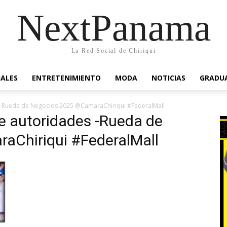
NextPanama
La Red Social de Chiriqui
IALES
ENTRETENIMIENTO
MODA
NOTICIAS
GRADU
 -Rueda de Negocios 2025 @CamaraChiriqui #FederalMall
e autoridades -Rueda de
aChiriqui #FederalMall