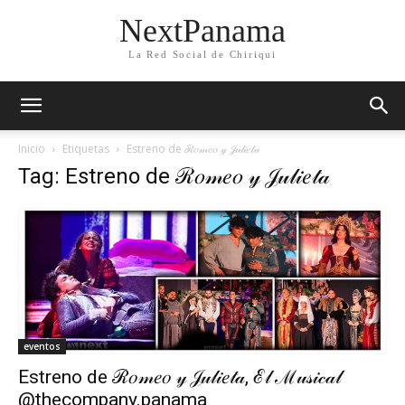
NextPanama
La Red Social de Chiriqui
Inicio
Etiquetas
Estreno de ℛ𝑜𝓂𝑒𝑜 𝓎 𝒥𝓊𝓁𝒾𝑒𝓉𝒶
Tag: Estreno de ℛ𝑜𝓂𝑒𝑜 𝓎 𝒥𝓊𝓁𝒾𝑒𝓉𝒶
eventos
Estreno de ℛ𝑜𝓂𝑒𝑜 𝓎 𝒥𝓊𝓁𝒾𝑒𝓉𝒶, ℰ𝓁 ℳ𝓊𝓈𝒾𝒸𝒶𝓁
@thecompany.panama