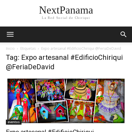
NextPanama
La Red Social de Chiriqui
Inicio
Etiquetas
Expo artesanal #EdificioChiriqui @FeriaDeDavid
Tag: Expo artesanal #EdificioChiriqui
@FeriaDeDavid
eventos
Expo artesanal #EdificioChiriqui