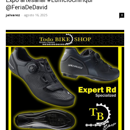
@FeriaDeDavid
jalvarez
-
agosto 16, 2025
0