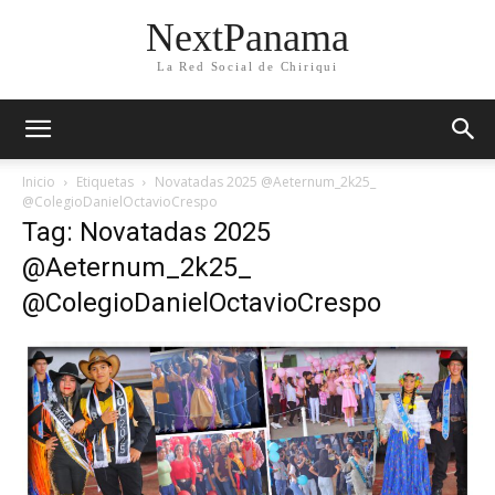
NextPanama
La Red Social de Chiriqui
Inicio
Etiquetas
Novatadas 2025 @Aeternum_2k25_
@ColegioDanielOctavioCrespo
Tag: Novatadas 2025
@Aeternum_2k25_
@ColegioDanielOctavioCrespo