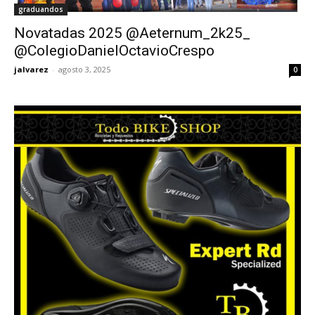
graduandos
Novatadas 2025 @Aeternum_2k25_
@ColegioDanielOctavioCrespo
jalvarez
-
agosto 3, 2025
0