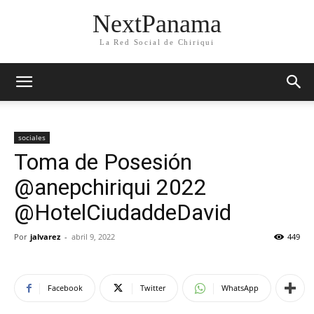
NextPanama
La Red Social de Chiriqui
sociales
Toma de Posesión
@anepchiriqui 2022
@HotelCiudaddeDavid
Por
jalvarez
-
abril 9, 2022
449
Facebook
Twitter
WhatsApp