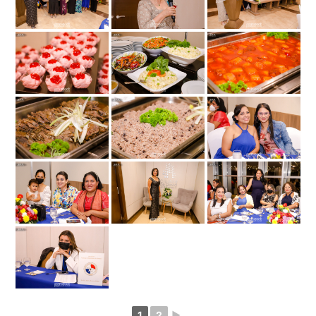
1
2
►