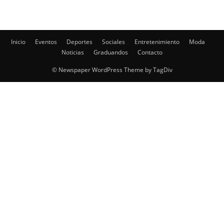
Inicio
Eventos
Deportes
Sociales
Entretenimiento
Moda
Noticias
Graduandos
Contacto
© Newspaper WordPress Theme by TagDiv