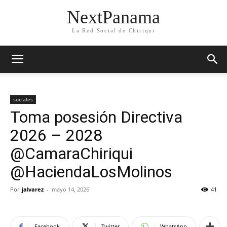
NextPanama
La Red Social de Chiriqui
sociales
Toma posesión Directiva
2026 – 2028
@CamaraChiriqui
@HaciendaLosMolinos
Por
jalvarez
-
mayo 14, 2026
41
Facebook
Twitter
WhatsApp