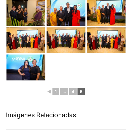
◄
1
...
4
5
Imágenes Relacionadas: