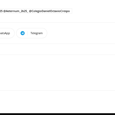
2025 @Aeternum_2k25_ @ColegioDanielOctavioCrespo
atsApp
Telegram