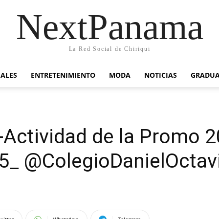
NextPanama
La Red Social de Chiriqui
IALES
ENTRETENIMIENTO
MODA
NOTICIAS
GRADU
-Actividad de la Promo 
_ @ColegioDanielOctav