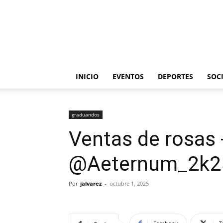
INICIO
EVENTOS
DEPORTES
SOC
graduandos
Ventas de rosas 
@Aeternum_2k25
Por
jalvarez
-
octubre 1, 2025