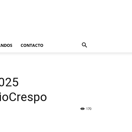
ANDOS
CONTACTO
2025
ioCrespo
170