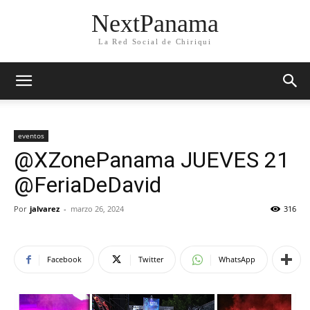
NextPanama
La Red Social de Chiriqui
eventos
@XZonePanama JUEVES 21
@FeriaDeDavid
Por
jalvarez
-
marzo 26, 2024
316
Facebook
Twitter
WhatsApp