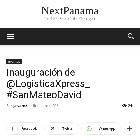
NextPanama
La Red Social de Chiriqui
eventos
Inauguración de
@LogisticaXpress_
#SanMateoDavid
Por
jalvarez
-
diciembre 4, 2021
244
Facebook
Twitter
WhatsApp