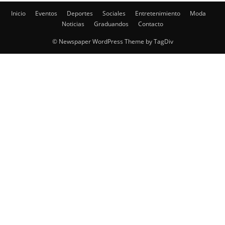
Inicio
Eventos
Deportes
Sociales
Entretenimiento
Moda
Noticias
Graduandos
Contacto
© Newspaper WordPress Theme by TagDiv