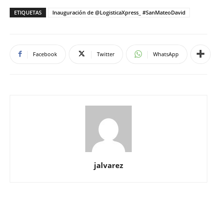
ETIQUETAS
Inauguración de @LogisticaXpress_ #SanMateoDavid
Facebook
Twitter
WhatsApp
jalvarez