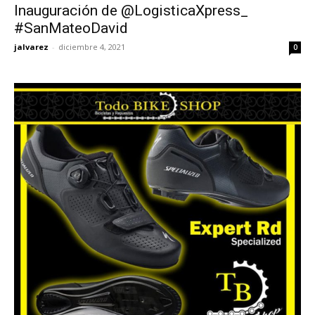
Inauguración de @LogisticaXpress_
#SanMateoDavid
jalvarez
-
diciembre 4, 2021
0