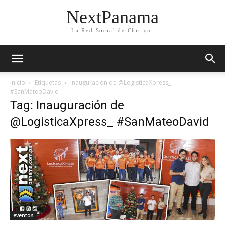
NextPanama
La Red Social de Chiriqui
Inicio
Etiquetas
Inauguración de @LogisticaXpress_
#SanMateoDavid
Tag: Inauguración de
@LogisticaXpress_ #SanMateoDavid
eventos