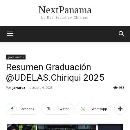
NextPanama
La Red Social de Chiriqui
graduandos
Resumen Graduación
@UDELAS.Chiriqui 2025
Por
jalvarez
-
octubre 4, 2025
958
Facebook
Twitter
WhatsApp