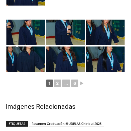
1
2
...
6
►
Imágenes Relacionadas:
ETIQUETAS
Resumen Graduación @UDELAS.Chiriqui 2025
Facebook
Twitter
WhatsApp