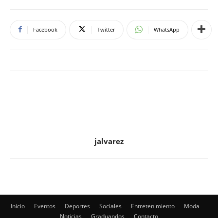
jalvarez
Inicio
Eventos
Deportes
Sociales
Entretenimiento
Moda
Noticias
Graduandos
Contacto
© Newspaper WordPress Theme by TagDiv