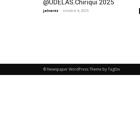
@UDELAS.Chiriqui 2025
jalvarez
-
octubre 4, 2025
© Newspaper WordPress Theme by TagDiv